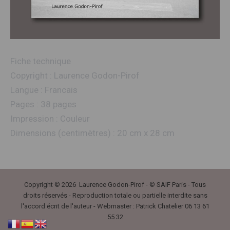
Fiche technique
Copyright : Laurence Godon-Pirof
Langue : Francais
Pages : 38 pages
Impression : Couleur
Dimensions (centimètres) : 20 cm x 28 cm
Copyright © 2026 Laurence Godon-Pirof - © SAIF Paris - Tous
droits réservés - Reproduction totale ou partielle interdite sans
l'accord écrit de l'auteur - Webmaster : Patrick Chatelier 06 13 61
55 32